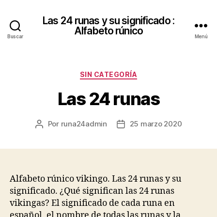
Las 24 runas y su significado :
Alfabeto rúnico
Buscar
Menú
Categorías
SIN CATEGORÍA
Las 24 runas
Por
runa24admin
25 marzo 2020
Autor
Fecha
de
de
la
la
entrada
entrada
Alfabeto rúnico vikingo. Las 24 runas y su
significado. ¿Qué significan las 24 runas
vikingas? El significado de cada runa en
español, el nombre de todas las runas y la